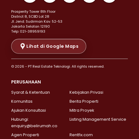
Properti Dijual di Kemayoran >
Prosperity Tower 8th Floor
Properti Dijual di Menteng >
District 8, SCBD Lot 28
Properti Dijual di Senen >
JI. Jend. Sudirman Kav. 52-53
Jakarta Selatan 12190
Properti Dijual di Tanah Abang >
Telp: 021-38959193
Properti Dijual di Cikini >
Properti Dijual di Kramat >
Lihat di Google Maps
Properti Dijual di Pasar Baru >
Properti Dijual di Bendungan Hilir >
© 2026 - PT Real Estate Teknologi. All rights reserved.
Properti Dijual di Jakarta Selatan >
Properti Dijual di Cilandak >
PERUSAHAAN
Properti Dijual di Lebak Bulus >
Syarat & Ketentuan
Kebijakan Privasi
Properti Dijual di Gandaria Selatan >
Properti Dijual di Pondok Labu >
Komunitas
Berita Properti
Properti Dijual di Cipete Selatan >
Ajukan Konsultasi
Mitra Proyek
Properti Dijual di Jagakarsa >
Hubungi:
Listing Management Service
Properti Dijual di Lenteng Agung >
enquiry@belirumah.co
Properti Dijual di Senayan >
Agen Properti
Rentfix.com
Properti Dijual di Pondok Pinang >