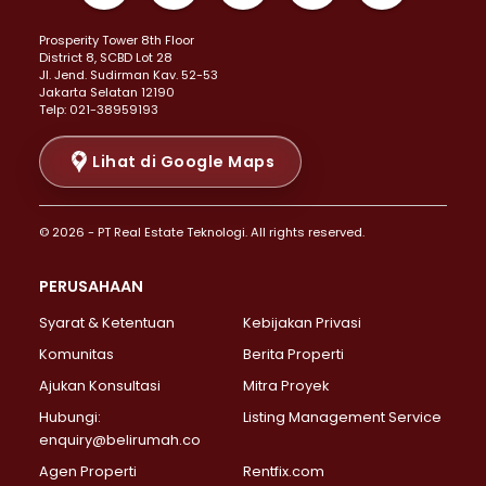
Properti Dijual di Kemayoran >
Prosperity Tower 8th Floor
Properti Dijual di Menteng >
District 8, SCBD Lot 28
Properti Dijual di Senen >
JI. Jend. Sudirman Kav. 52-53
Jakarta Selatan 12190
Properti Dijual di Tanah Abang >
Telp: 021-38959193
Properti Dijual di Cikini >
Properti Dijual di Kramat >
Lihat di Google Maps
Properti Dijual di Pasar Baru >
Properti Dijual di Bendungan Hilir >
© 2026 - PT Real Estate Teknologi. All rights reserved.
Properti Dijual di Jakarta Selatan >
Properti Dijual di Cilandak >
PERUSAHAAN
Properti Dijual di Lebak Bulus >
Syarat & Ketentuan
Kebijakan Privasi
Properti Dijual di Gandaria Selatan >
Properti Dijual di Pondok Labu >
Komunitas
Berita Properti
Properti Dijual di Cipete Selatan >
Ajukan Konsultasi
Mitra Proyek
Properti Dijual di Jagakarsa >
Hubungi:
Listing Management Service
Properti Dijual di Lenteng Agung >
enquiry@belirumah.co
Properti Dijual di Senayan >
Agen Properti
Rentfix.com
Properti Dijual di Pondok Pinang >