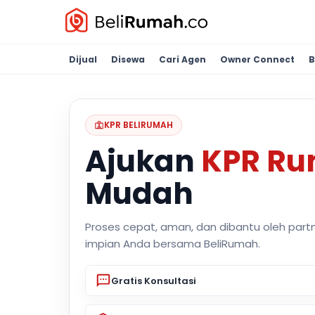
Dijual
Disewa
Cari Agen
Owner Connect
B
KPR BELIRUMAH
Ajukan
KPR R
Mudah
Proses cepat, aman, dan dibantu oleh part
impian Anda bersama BeliRumah.
Gratis Konsultasi