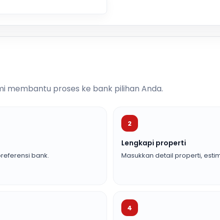
i membantu proses ke bank pilihan Anda.
2
Lengkapi properti
referensi bank.
Masukkan detail properti, estim
4