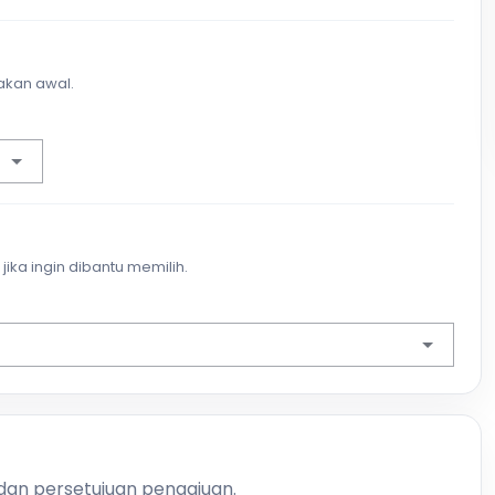
akan awal.
jika ingin dibantu memilih.
 dan persetujuan pengajuan.