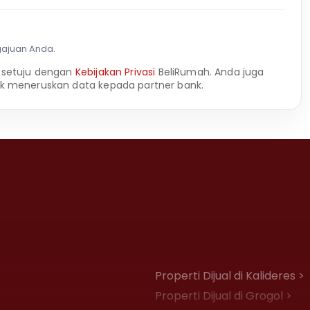
gajuan Anda.
 setuju dengan
Kebijakan Privasi
BeliRumah. Anda juga
k meneruskan data kepada partner bank.
Properti Dijual di Kalideres >
Properti Dijual di Grogol >