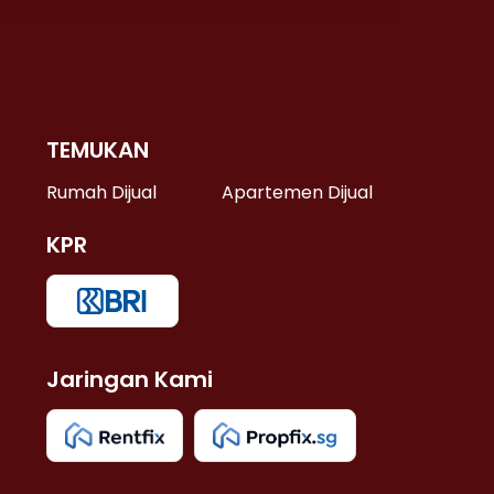
TEMUKAN
 >
Rumah Dijual
Apartemen Dijual
KPR
>
 >
Jaringan Kami
u >
>
 Lama >