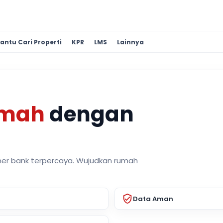
antu Cari Properti
KPR
LMS
Lainnya
umah
dengan
ner bank terpercaya. Wujudkan rumah
Data Aman