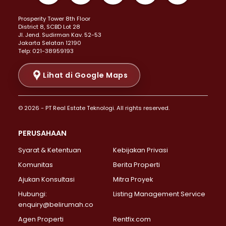
Properti Dijual di Kemayoran >
Prosperity Tower 8th Floor
Properti Dijual di Menteng >
District 8, SCBD Lot 28
Properti Dijual di Senen >
JI. Jend. Sudirman Kav. 52-53
Jakarta Selatan 12190
Properti Dijual di Tanah Abang >
Telp: 021-38959193
Properti Dijual di Cikini >
Properti Dijual di Kramat >
Lihat di Google Maps
Properti Dijual di Pasar Baru >
Properti Dijual di Bendungan Hilir >
© 2026 - PT Real Estate Teknologi. All rights reserved.
Properti Dijual di Jakarta Selatan >
Properti Dijual di Cilandak >
PERUSAHAAN
Properti Dijual di Lebak Bulus >
Syarat & Ketentuan
Kebijakan Privasi
Properti Dijual di Gandaria Selatan >
Properti Dijual di Pondok Labu >
Komunitas
Berita Properti
Properti Dijual di Cipete Selatan >
Ajukan Konsultasi
Mitra Proyek
Properti Dijual di Jagakarsa >
Hubungi:
Listing Management Service
Properti Dijual di Lenteng Agung >
enquiry@belirumah.co
Properti Dijual di Senayan >
Agen Properti
Rentfix.com
Properti Dijual di Pondok Pinang >