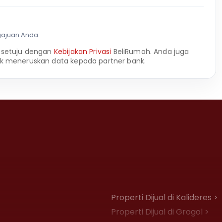
gajuan Anda.
 setuju dengan
Kebijakan Privasi
BeliRumah. Anda juga
k meneruskan data kepada partner bank.
Properti Dijual di Kalideres >
Properti Dijual di Grogol >