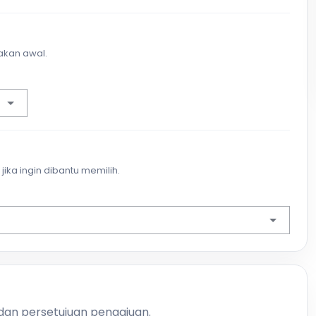
akan awal.
jika ingin dibantu memilih.
 dan persetujuan pengajuan.