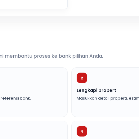
i membantu proses ke bank pilihan Anda.
2
Lengkapi properti
referensi bank.
Masukkan detail properti, estim
4