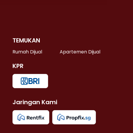
TEMUKAN
 >
Rumah Dijual
Apartemen Dijual
KPR
>
 >
Jaringan Kami
u >
>
 Lama >