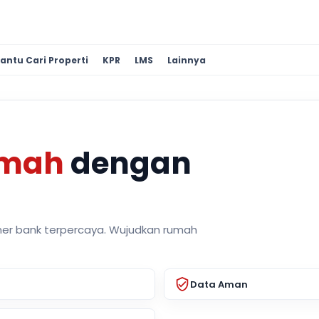
antu Cari Properti
KPR
LMS
Lainnya
umah
dengan
ner bank terpercaya. Wujudkan rumah
Data Aman