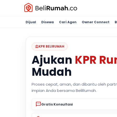
Dijual
Disewa
Cari Agen
Owner Connect
B
KPR BELIRUMAH
Ajukan
KPR R
Mudah
Proses cepat, aman, dan dibantu oleh part
impian Anda bersama BeliRumah.
Gratis Konsultasi