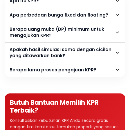
Apa itu KPR?
Apa perbedaan bunga fixed dan floating?
Berapa uang muka (DP) minimum untuk
mengajukan KPR?
Apakah hasil simulasi sama dengan cicilan
yang ditawarkan bank?
Berapa lama proses pengajuan KPR?
Butuh Bantuan Memilih KPR
Terbaik?
Konsultasikan kebutuhan KPR Anda secara gratis
dengan tim kami atau temukan properti yang sesuai