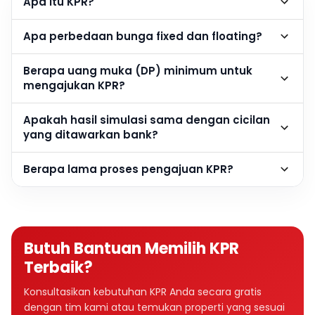
Apa itu KPR?
Apa perbedaan bunga fixed dan floating?
Berapa uang muka (DP) minimum untuk
mengajukan KPR?
Apakah hasil simulasi sama dengan cicilan
yang ditawarkan bank?
Berapa lama proses pengajuan KPR?
Butuh Bantuan Memilih KPR
Terbaik?
Konsultasikan kebutuhan KPR Anda secara gratis
dengan tim kami atau temukan properti yang sesuai