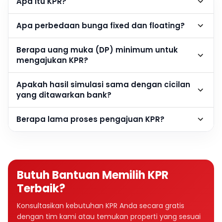
Apa itu KPR?
Apa perbedaan bunga fixed dan floating?
Berapa uang muka (DP) minimum untuk
mengajukan KPR?
Apakah hasil simulasi sama dengan cicilan
yang ditawarkan bank?
Berapa lama proses pengajuan KPR?
Butuh Bantuan Memilih KPR
Terbaik?
Konsultasikan kebutuhan KPR Anda secara gratis
dengan tim kami atau temukan properti yang sesuai