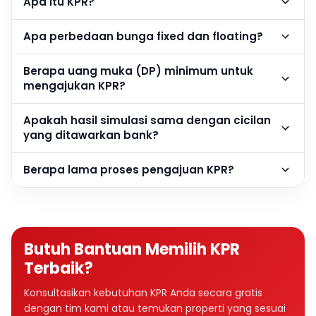
Apa itu KPR?
Apa perbedaan bunga fixed dan floating?
Berapa uang muka (DP) minimum untuk
mengajukan KPR?
Apakah hasil simulasi sama dengan cicilan
yang ditawarkan bank?
Berapa lama proses pengajuan KPR?
Butuh Bantuan Memilih KPR
Terbaik?
Konsultasikan kebutuhan KPR Anda secara gratis
dengan tim kami atau temukan properti yang sesuai