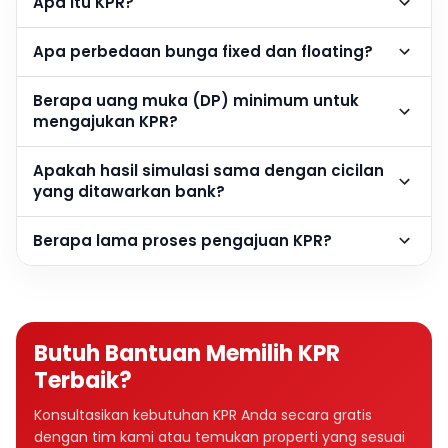
Apa itu KPR?
Apa perbedaan bunga fixed dan floating?
Berapa uang muka (DP) minimum untuk
mengajukan KPR?
Apakah hasil simulasi sama dengan cicilan
yang ditawarkan bank?
Berapa lama proses pengajuan KPR?
Butuh Bantuan Memilih KPR
Terbaik?
Konsultasikan kebutuhan KPR Anda secara gratis
dengan tim kami atau temukan properti yang sesuai