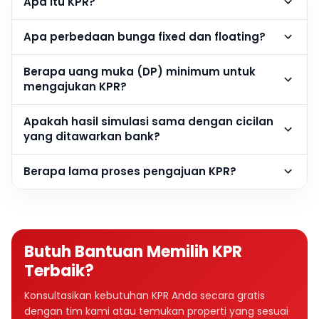
Apa itu KPR?
Apa perbedaan bunga fixed dan floating?
Berapa uang muka (DP) minimum untuk
mengajukan KPR?
Apakah hasil simulasi sama dengan cicilan
yang ditawarkan bank?
Berapa lama proses pengajuan KPR?
Butuh Bantuan Memilih KPR
Terbaik?
Konsultasikan kebutuhan KPR Anda secara gratis
dengan tim kami atau temukan properti yang sesuai