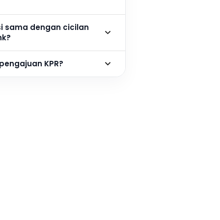
si sama dengan cicilan
nk?
 pengajuan KPR?