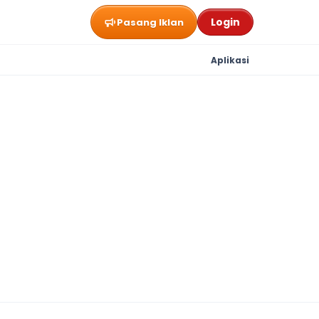
Login
Pasang Iklan
Aplikasi