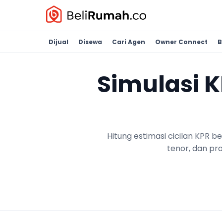
Dijual
Disewa
Cari Agen
Owner Connect
B
Simulasi 
Hitung estimasi cicilan KPR 
tenor, dan pr