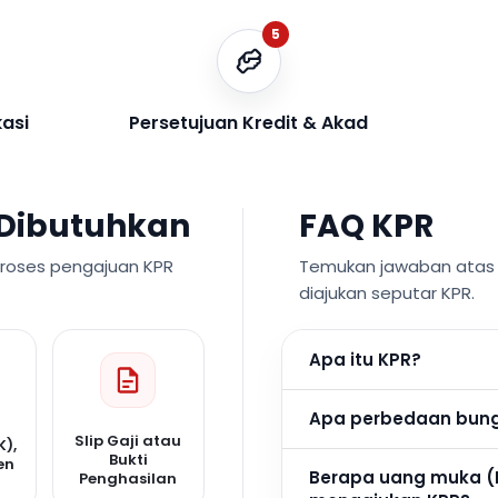
5
kasi
Persetujuan Kredit & Akad
Dibutuhkan
FAQ KPR
proses pengajuan KPR
Temukan jawaban atas p
diajukan seputar KPR.
Apa itu KPR?
Apa perbedaan bunga
Slip Gaji atau
K),
Bukti
en
Berapa uang muka (
Penghasilan
n