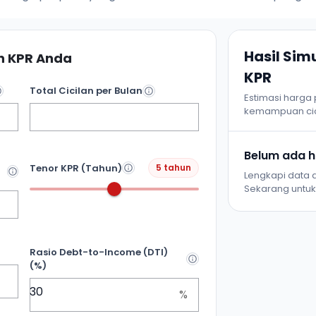
Hasil Si
 KPR Anda
KPR
Total Cicilan per Bulan
Estimasi harga
kemampuan cic
Belum ada ha
Tenor KPR (Tahun)
5 tahun
Lengkapi data d
Sekarang untuk 
Rasio Debt-to-Income (DTI)
(%)
%