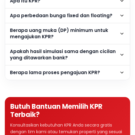
Apa itu KPR?
Apa perbedaan bunga fixed dan floating?
Berapa uang muka (DP) minimum untuk
mengajukan KPR?
Apakah hasil simulasi sama dengan cicilan
yang ditawarkan bank?
Berapa lama proses pengajuan KPR?
Butuh Bantuan Memilih KPR
Terbaik?
Konsultasikan kebutuhan KPR Anda secara gratis
dengan tim kami atau temukan properti yang sesuai