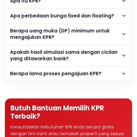
Apa itu KPR?
Apa perbedaan bunga fixed dan floating?
Berapa uang muka (DP) minimum untuk
mengajukan KPR?
Apakah hasil simulasi sama dengan cicilan
yang ditawarkan bank?
Berapa lama proses pengajuan KPR?
Butuh Bantuan Memilih KPR
Terbaik?
Konsultasikan kebutuhan KPR Anda secara gratis
dengan tim kami atau temukan properti yang sesuai