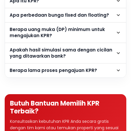
Apa itu KPR?
Apa perbedaan bunga fixed dan floating?
Berapa uang muka (DP) minimum untuk
mengajukan KPR?
Apakah hasil simulasi sama dengan cicilan
yang ditawarkan bank?
Berapa lama proses pengajuan KPR?
Butuh Bantuan Memilih KPR
Terbaik?
Konsultasikan kebutuhan KPR Anda secara gratis
dengan tim kami atau temukan properti yang sesuai