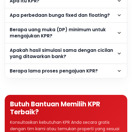
Apa itu KPR?
Apa perbedaan bunga fixed dan floating?
Berapa uang muka (DP) minimum untuk
mengajukan KPR?
Apakah hasil simulasi sama dengan cicilan
yang ditawarkan bank?
Berapa lama proses pengajuan KPR?
Butuh Bantuan Memilih KPR
Terbaik?
Konsultasikan kebutuhan KPR Anda secara gratis
dengan tim kami atau temukan properti yang sesuai