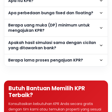
Apa itu KPR?
Apa perbedaan bunga fixed dan floating?
Berapa uang muka (DP) minimum untuk
mengajukan KPR?
Apakah hasil simulasi sama dengan cicilan
yang ditawarkan bank?
Berapa lama proses pengajuan KPR?
Butuh Bantuan Memilih KPR
Terbaik?
Konsultasikan kebutuhan KPR Anda secara gratis
dengan tim kami atau temukan properti yang sesuai