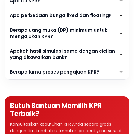
Apa itu KPR?
Apa perbedaan bunga fixed dan floating?
Berapa uang muka (DP) minimum untuk
mengajukan KPR?
Apakah hasil simulasi sama dengan cicilan
yang ditawarkan bank?
Berapa lama proses pengajuan KPR?
Butuh Bantuan Memilih KPR
Terbaik?
Konsultasikan kebutuhan KPR Anda secara gratis
dengan tim kami atau temukan properti yang sesuai