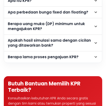
Apa itu KPR?
Apa perbedaan bunga fixed dan floating?
Berapa uang muka (DP) minimum untuk
mengajukan KPR?
Apakah hasil simulasi sama dengan cicilan
yang ditawarkan bank?
Berapa lama proses pengajuan KPR?
Butuh Bantuan Memilih KPR
Terbaik?
Konsultasikan kebutuhan KPR Anda secara gratis
dengan tim kami atau temukan properti yang sesuai