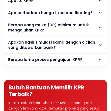
Apa itu KPR?
Apa perbedaan bunga fixed dan floating?
Berapa uang muka (DP) minimum untuk
mengajukan KPR?
Apakah hasil simulasi sama dengan cicilan
yang ditawarkan bank?
Berapa lama proses pengajuan KPR?
Butuh Bantuan Memilih KPR
Terbaik?
Konsultasikan kebutuhan KPR Anda secara gratis
dengan tim kami atau temukan properti yang sesuai