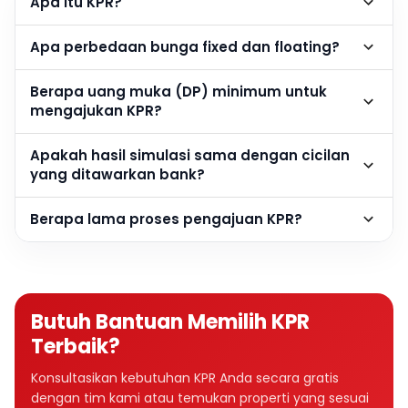
Apa itu KPR?
Apa perbedaan bunga fixed dan floating?
Berapa uang muka (DP) minimum untuk
mengajukan KPR?
Apakah hasil simulasi sama dengan cicilan
yang ditawarkan bank?
Berapa lama proses pengajuan KPR?
Butuh Bantuan Memilih KPR
Terbaik?
Konsultasikan kebutuhan KPR Anda secara gratis
dengan tim kami atau temukan properti yang sesuai