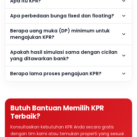
Apa itu KPR?
Apa perbedaan bunga fixed dan floating?
Berapa uang muka (DP) minimum untuk
mengajukan KPR?
Apakah hasil simulasi sama dengan cicilan
yang ditawarkan bank?
Berapa lama proses pengajuan KPR?
Butuh Bantuan Memilih KPR
Terbaik?
Konsultasikan kebutuhan KPR Anda secara gratis
dengan tim kami atau temukan properti yang sesuai