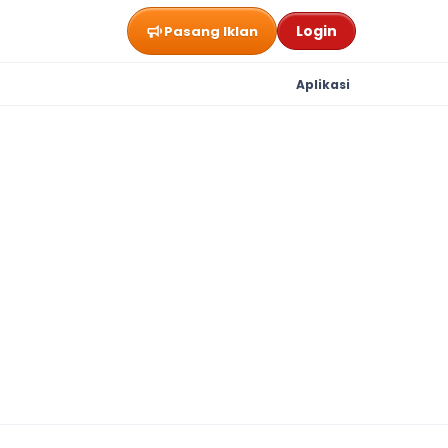
Login
Pasang Iklan
Aplikasi