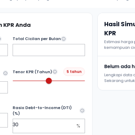
Hasil Si
 KPR Anda
KPR
Total Cicilan per Bulan
Estimasi harga
kemampuan cic
Belum ada ha
Tenor KPR (Tahun)
5 tahun
Lengkapi data d
Sekarang untuk 
Rasio Debt-to-Income (DTI)
(%)
%