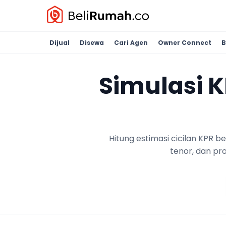
Dijual
Disewa
Cari Agen
Owner Connect
B
Simulasi 
Hitung estimasi cicilan KPR 
tenor, dan pr