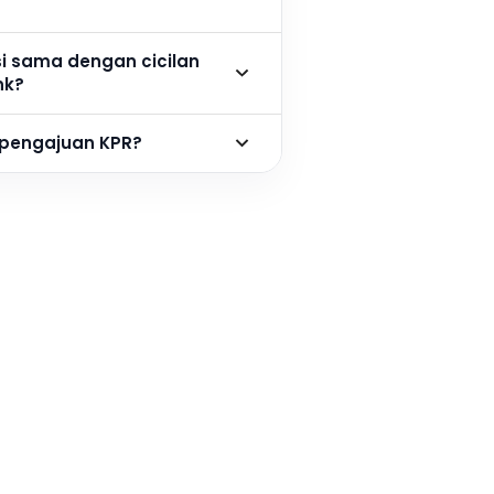
si sama dengan cicilan
nk?
 pengajuan KPR?