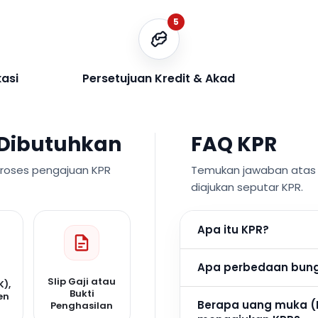
5
kasi
Persetujuan Kredit & Akad
Dibutuhkan
FAQ KPR
proses pengajuan KPR
Temukan jawaban atas p
diajukan seputar KPR.
Apa itu KPR?
Apa perbedaan bunga
Slip Gaji atau
K),
Bukti
en
Berapa uang muka (
Penghasilan
n