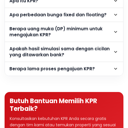
Apa itu KPR?
Apa perbedaan bunga fixed dan floating?
Berapa uang muka (DP) minimum untuk
mengajukan KPR?
Apakah hasil simulasi sama dengan cicilan
yang ditawarkan bank?
Berapa lama proses pengajuan KPR?
Butuh Bantuan Memilih KPR
Terbaik?
Konsultasikan kebutuhan KPR Anda secara gratis
dengan tim kami atau temukan properti yang sesuai