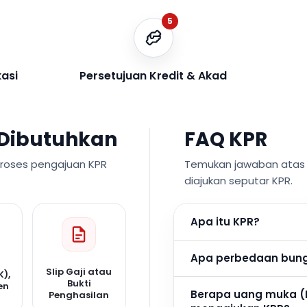
5
kasi
Persetujuan Kredit & Akad
Dibutuhkan
FAQ KPR
proses pengajuan KPR
Temukan jawaban atas p
diajukan seputar KPR.
Apa itu KPR?
Apa perbedaan bunga
Slip Gaji atau
K),
Bukti
en
Berapa uang muka (
Penghasilan
n