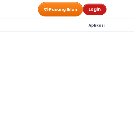
Login
Pasang Iklan
Aplikasi