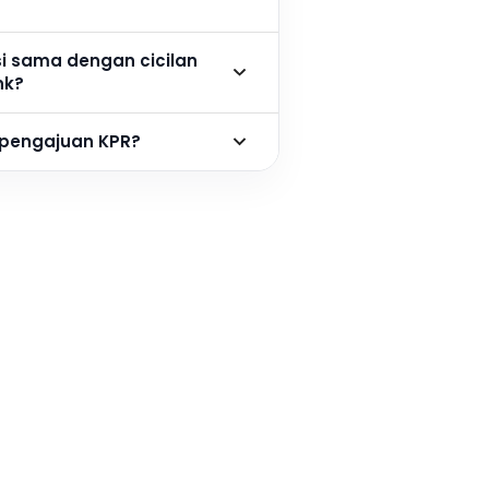
si sama dengan cicilan
nk?
 pengajuan KPR?