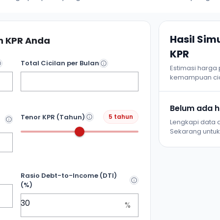
Hasil Si
 KPR Anda
KPR
Total Cicilan per Bulan
Estimasi harga
kemampuan cic
Belum ada ha
Tenor KPR (Tahun)
5 tahun
Lengkapi data d
Sekarang untuk 
Rasio Debt-to-Income (DTI)
(%)
%