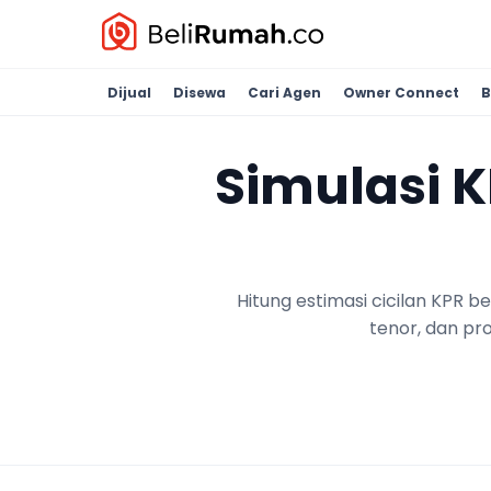
Dijual
Disewa
Cari Agen
Owner Connect
B
Simulasi 
Hitung estimasi cicilan KPR 
tenor, dan pr