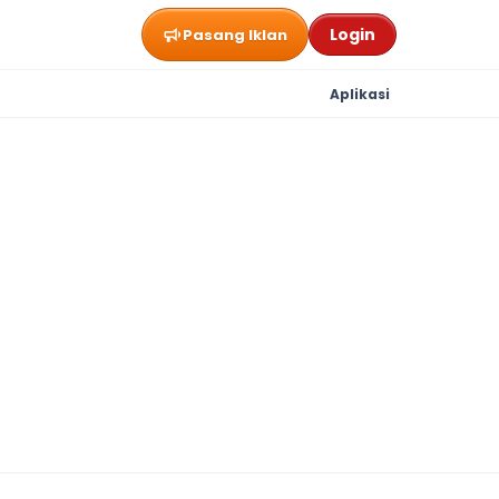
Login
Pasang Iklan
Aplikasi