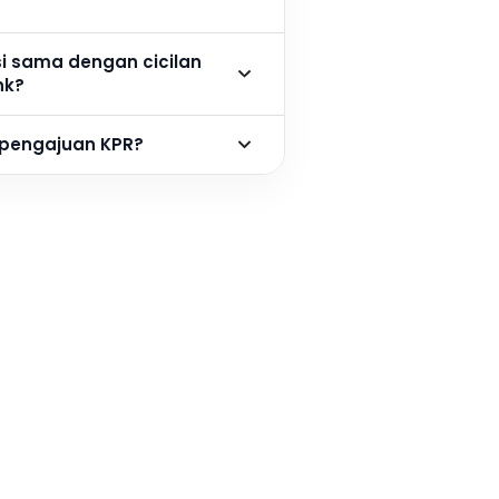
si sama dengan cicilan
nk?
 pengajuan KPR?