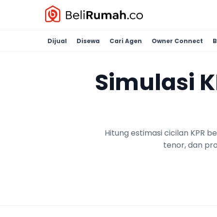
Dijual
Disewa
Cari Agen
Owner Connect
B
Simulasi 
Hitung estimasi cicilan KPR 
tenor, dan pr