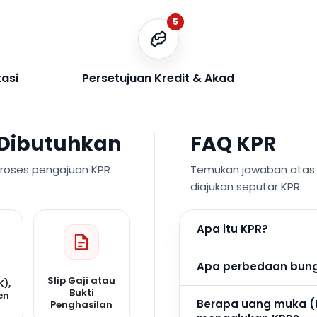
5
kasi
Persetujuan Kredit & Akad
Dibutuhkan
FAQ KPR
proses pengajuan KPR
Temukan jawaban atas p
diajukan seputar KPR.
Apa itu KPR?
Apa perbedaan bunga
Slip Gaji atau
K),
Bukti
en
Berapa uang muka (
Penghasilan
n