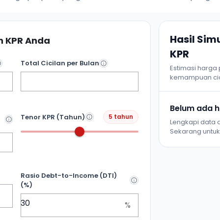
Hasil Si
 KPR Anda
KPR
Total Cicilan per Bulan
Estimasi harga
kemampuan cic
Belum ada ha
Tenor KPR (Tahun)
5 tahun
Lengkapi data d
Sekarang untuk 
Rasio Debt-to-Income (DTI)
(%)
%