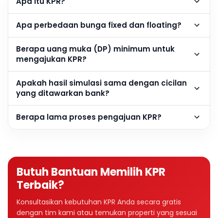
Apa itu KPR?
Apa perbedaan bunga fixed dan floating?
Berapa uang muka (DP) minimum untuk
mengajukan KPR?
Apakah hasil simulasi sama dengan cicilan
yang ditawarkan bank?
Berapa lama proses pengajuan KPR?
Butuh Bantuan Memilih KPR
Terbaik?
Konsultasikan kebutuhan KPR Anda secara gratis
dengan tim kami atau temukan properti yang sesuai