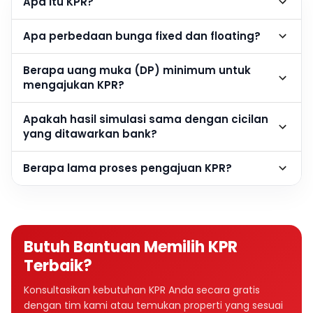
Apa itu KPR?
Apa perbedaan bunga fixed dan floating?
Berapa uang muka (DP) minimum untuk
mengajukan KPR?
Apakah hasil simulasi sama dengan cicilan
yang ditawarkan bank?
Berapa lama proses pengajuan KPR?
Butuh Bantuan Memilih KPR
Terbaik?
Konsultasikan kebutuhan KPR Anda secara gratis
dengan tim kami atau temukan properti yang sesuai