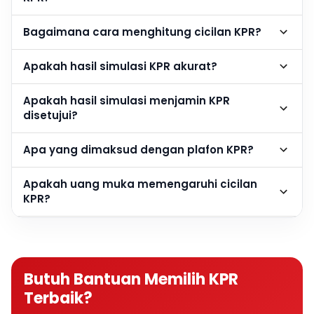
Bagaimana cara menghitung cicilan KPR?
Apakah hasil simulasi KPR akurat?
Apakah hasil simulasi menjamin KPR
disetujui?
Apa yang dimaksud dengan plafon KPR?
Apakah uang muka memengaruhi cicilan
KPR?
Berapa DP rumah agar cicilan KPR lebih
ringan?
Butuh Bantuan Memilih KPR
Apakah semakin besar DP semakin baik?
Terbaik?