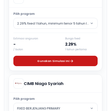
Pilih program
2.29% fixed 1 tahun, minimum tenor 5 tahun lalu counter rat
Estimasi angsuran
Bunga fixed
-
2.29%
/ bulan
1 tahun pertama
Gunakan Simulasi Ini
CIMB Niaga Syariah
Pilih program
FIXED BERJENJANG PRIMARY