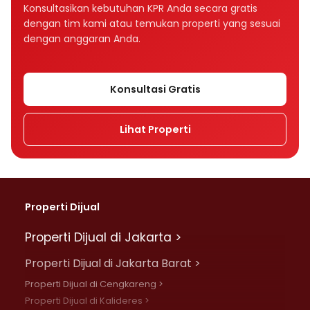
Bagaimana tenor memengaruhi cicilan KPR?
Konsultasikan kebutuhan KPR Anda secara gratis
dengan tim kami atau temukan properti yang sesuai
Tenor KPR 10, 15, atau 20 tahun, mana yang
dengan anggaran Anda.
lebih baik?
Apakah suku bunga memengaruhi cicilan
Konsultasi Gratis
KPR?
Lihat Properti
Apa perbedaan bunga fixed dan floating
dalam KPR?
Mengapa cicilan KPR bisa naik setelah
beberapa tahun?
Properti Dijual
Apa perbedaan bunga flat, efektif, dan
Properti Dijual di Jakarta >
anuitas?
Properti Dijual di Jakarta Barat >
Rumah Rp500 juta cicilannya berapa per
Properti Dijual di Cengkareng >
bulan?
Properti Dijual di Kalideres >