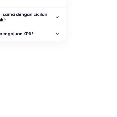
si sama dengan cicilan
nk?
 pengajuan KPR?