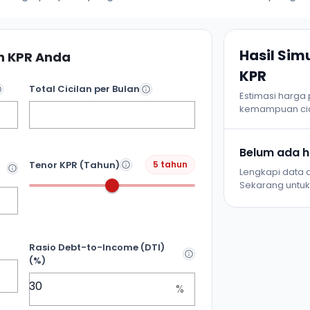
Hasil Si
 KPR Anda
KPR
Total Cicilan per Bulan
Estimasi harga
kemampuan cic
Belum ada ha
Tenor KPR (Tahun)
5 tahun
Lengkapi data d
Sekarang untuk 
Rasio Debt-to-Income (DTI)
(%)
%