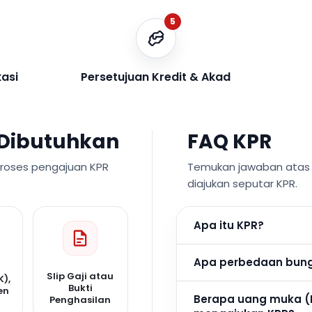
5
kasi
Persetujuan Kredit & Akad
Dibutuhkan
FAQ KPR
proses pengajuan KPR
Temukan jawaban atas p
diajukan seputar KPR.
Apa itu KPR?
Apa perbedaan bunga
Slip Gaji atau
K),
Bukti
en
Berapa uang muka (
Penghasilan
n