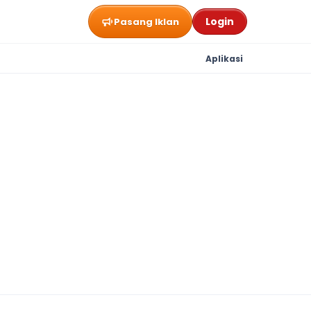
Login
Pasang Iklan
Aplikasi