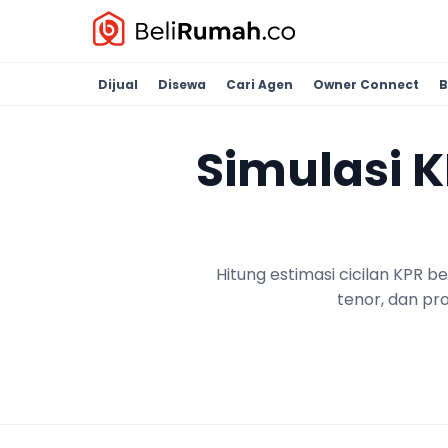
Dijual
Disewa
Cari Agen
Owner Connect
B
Simulasi 
Hitung estimasi cicilan KPR 
tenor, dan pr