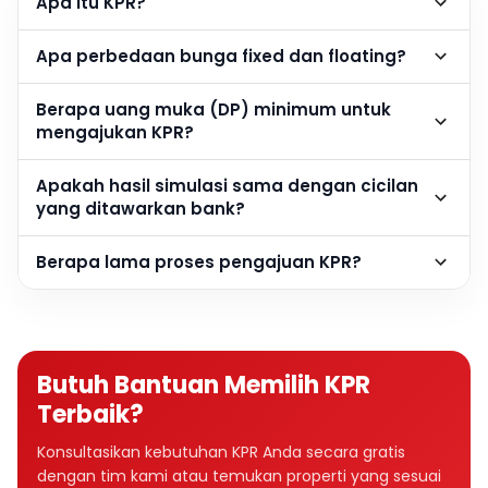
Apa itu KPR?
Apa perbedaan bunga fixed dan floating?
Berapa uang muka (DP) minimum untuk
mengajukan KPR?
Apakah hasil simulasi sama dengan cicilan
yang ditawarkan bank?
Berapa lama proses pengajuan KPR?
Butuh Bantuan Memilih KPR
Terbaik?
Konsultasikan kebutuhan KPR Anda secara gratis
dengan tim kami atau temukan properti yang sesuai