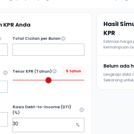
Hasil Si
 KPR Anda
KPR
Total Cicilan per Bulan
Estimasi harga
kemampuan cic
Belum ada ha
Tenor KPR (Tahun)
5 tahun
Lengkapi data d
Sekarang untuk 
Rasio Debt-to-Income (DTI)
(%)
%