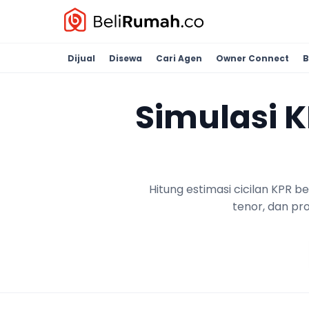
Dijual
Disewa
Cari Agen
Owner Connect
B
Simulasi 
Hitung estimasi cicilan KPR 
tenor, dan pr