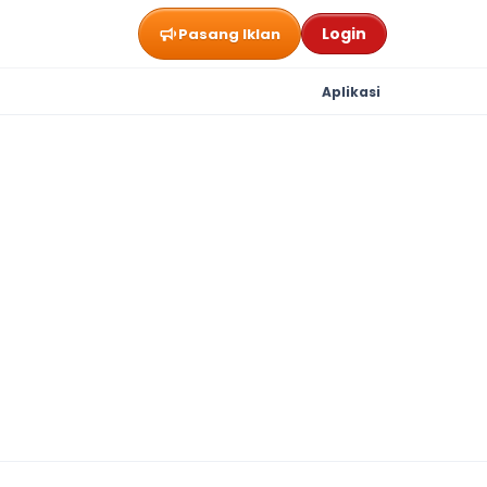
Login
Pasang Iklan
Aplikasi