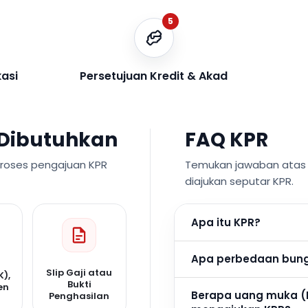
5
kasi
Persetujuan Kredit & Akad
Dibutuhkan
FAQ KPR
proses pengajuan KPR
Temukan jawaban atas p
diajukan seputar KPR.
Apa itu KPR?
Apa perbedaan bunga
Slip Gaji atau
K),
Bukti
en
Berapa uang muka (
Penghasilan
n