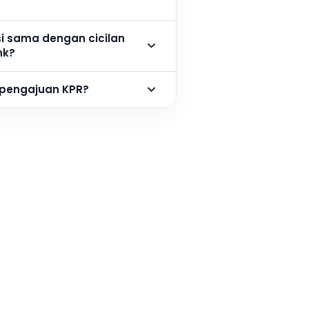
si sama dengan cicilan
nk?
 pengajuan KPR?