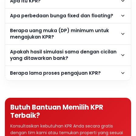
Apa itu KPR?
Apa perbedaan bunga fixed dan floating?
Berapa uang muka (DP) minimum untuk
mengajukan KPR?
Apakah hasil simulasi sama dengan cicilan
yang ditawarkan bank?
Berapa lama proses pengajuan KPR?
Butuh Bantuan Memilih KPR
Terbaik?
Konsultasikan kebutuhan KPR Anda secara gratis
dengan tim kami atau temukan properti yang sesuai