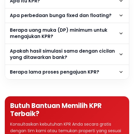
Apa itu KPR?
Apa perbedaan bunga fixed dan floating?
Berapa uang muka (DP) minimum untuk
mengajukan KPR?
Apakah hasil simulasi sama dengan cicilan
yang ditawarkan bank?
Berapa lama proses pengajuan KPR?
Butuh Bantuan Memilih KPR
Terbaik?
Konsultasikan kebutuhan KPR Anda secara gratis
dengan tim kami atau temukan properti yang sesuai