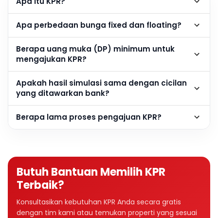
Apa itu KPR?
Apa perbedaan bunga fixed dan floating?
Berapa uang muka (DP) minimum untuk
mengajukan KPR?
Apakah hasil simulasi sama dengan cicilan
yang ditawarkan bank?
Berapa lama proses pengajuan KPR?
Butuh Bantuan Memilih KPR
Terbaik?
Konsultasikan kebutuhan KPR Anda secara gratis
dengan tim kami atau temukan properti yang sesuai