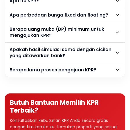
Apa itu KPR?
Apa perbedaan bunga fixed dan floating?
Berapa uang muka (DP) minimum untuk
mengajukan KPR?
Apakah hasil simulasi sama dengan cicilan
yang ditawarkan bank?
Berapa lama proses pengajuan KPR?
Butuh Bantuan Memilih KPR
Terbaik?
Konsultasikan kebutuhan KPR Anda secara gratis
dengan tim kami atau temukan properti yang sesuai