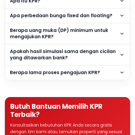
Apa itu KPR?
Apa perbedaan bunga fixed dan floating?
Berapa uang muka (DP) minimum untuk
mengajukan KPR?
Apakah hasil simulasi sama dengan cicilan
yang ditawarkan bank?
Berapa lama proses pengajuan KPR?
Butuh Bantuan Memilih KPR
Terbaik?
Konsultasikan kebutuhan KPR Anda secara gratis
dengan tim kami atau temukan properti yang sesuai