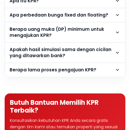
Apa itu KPR?
Apa perbedaan bunga fixed dan floating?
Berapa uang muka (DP) minimum untuk
mengajukan KPR?
Apakah hasil simulasi sama dengan cicilan
yang ditawarkan bank?
Berapa lama proses pengajuan KPR?
Butuh Bantuan Memilih KPR
Terbaik?
Konsultasikan kebutuhan KPR Anda secara gratis
dengan tim kami atau temukan properti yang sesuai