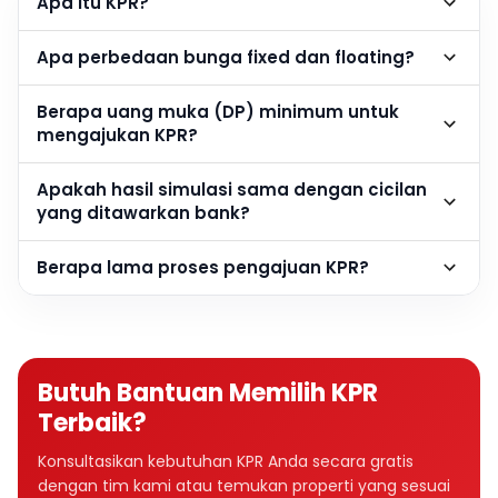
Apa itu KPR?
Apa perbedaan bunga fixed dan floating?
Berapa uang muka (DP) minimum untuk
mengajukan KPR?
Apakah hasil simulasi sama dengan cicilan
yang ditawarkan bank?
Berapa lama proses pengajuan KPR?
Butuh Bantuan Memilih KPR
Terbaik?
Konsultasikan kebutuhan KPR Anda secara gratis
dengan tim kami atau temukan properti yang sesuai