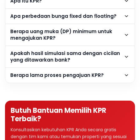
Apa itu KPR?
Apa perbedaan bunga fixed dan floating?
Berapa uang muka (DP) minimum untuk
mengajukan KPR?
Apakah hasil simulasi sama dengan cicilan
yang ditawarkan bank?
Berapa lama proses pengajuan KPR?
Butuh Bantuan Memilih KPR
Terbaik?
Konsultasikan kebutuhan KPR Anda secara gratis
dengan tim kami atau temukan properti yang sesuai