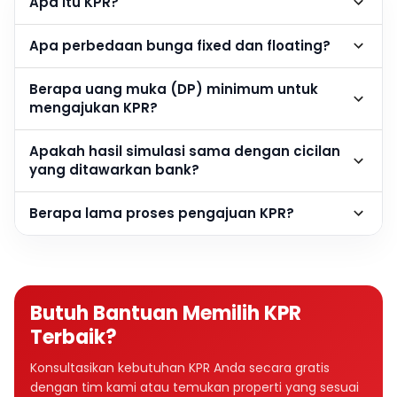
Apa itu KPR?
Apa perbedaan bunga fixed dan floating?
Berapa uang muka (DP) minimum untuk
mengajukan KPR?
Apakah hasil simulasi sama dengan cicilan
yang ditawarkan bank?
Berapa lama proses pengajuan KPR?
Butuh Bantuan Memilih KPR
Terbaik?
Konsultasikan kebutuhan KPR Anda secara gratis
dengan tim kami atau temukan properti yang sesuai