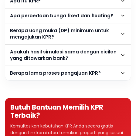
Apa itu KPR?
Apa perbedaan bunga fixed dan floating?
Berapa uang muka (DP) minimum untuk
mengajukan KPR?
Apakah hasil simulasi sama dengan cicilan
yang ditawarkan bank?
Berapa lama proses pengajuan KPR?
Butuh Bantuan Memilih KPR
Terbaik?
Konsultasikan kebutuhan KPR Anda secara gratis
dengan tim kami atau temukan properti yang sesuai