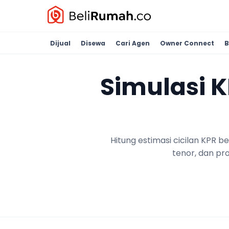
Dijual
Disewa
Cari Agen
Owner Connect
B
Simulasi 
Hitung estimasi cicilan KPR 
tenor, dan pr