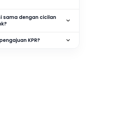
si sama dengan cicilan
nk?
 pengajuan KPR?