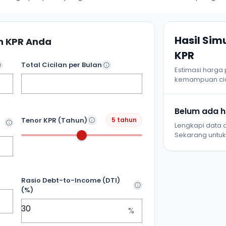
Hasil Si
 KPR Anda
KPR
Total Cicilan per Bulan
Estimasi harga
kemampuan cic
Belum ada ha
Tenor KPR (Tahun)
5 tahun
Lengkapi data d
Sekarang untuk 
Rasio Debt-to-Income (DTI)
(%)
%