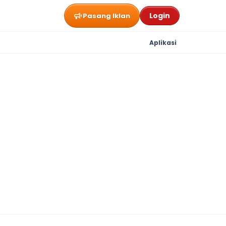
Login
Pasang Iklan
Aplikasi