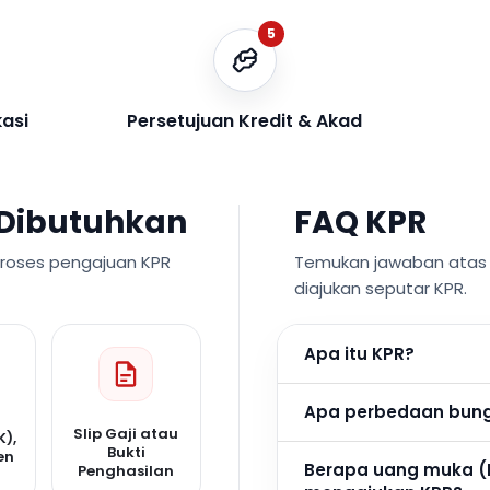
5
kasi
Persetujuan Kredit & Akad
Dibutuhkan
FAQ KPR
proses pengajuan KPR
Temukan jawaban atas p
diajukan seputar KPR.
Apa itu KPR?
Apa perbedaan bunga
Slip Gaji atau
K),
Bukti
en
Berapa uang muka (
Penghasilan
n