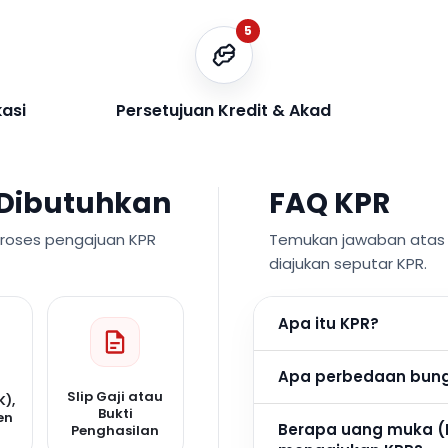
5
kasi
Persetujuan Kredit & Akad
Dibutuhkan
FAQ KPR
proses pengajuan KPR
Temukan jawaban atas p
diajukan seputar KPR.
Apa itu KPR?
Apa perbedaan bunga
Slip Gaji atau
K),
Bukti
en
Berapa uang muka (
Penghasilan
n