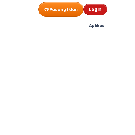
Login
Pasang Iklan
Aplikasi