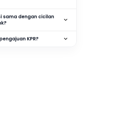
si sama dengan cicilan
nk?
 pengajuan KPR?