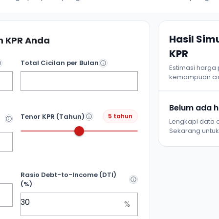
Hasil Si
 KPR Anda
KPR
Total Cicilan per Bulan
Estimasi harga
kemampuan cic
Belum ada ha
Tenor KPR (Tahun)
5 tahun
Lengkapi data d
Sekarang untuk 
Rasio Debt-to-Income (DTI)
(%)
%