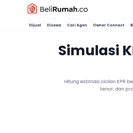
Dijual
Disewa
Cari Agen
Owner Connect
B
Simulasi 
Hitung estimasi cicilan KPR 
tenor, dan pr