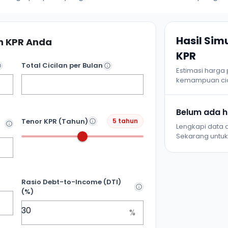
Hasil Si
 KPR Anda
KPR
Total Cicilan per Bulan
Estimasi harga
kemampuan cic
Belum ada ha
Tenor KPR (Tahun)
5 tahun
Lengkapi data d
Sekarang untuk 
Rasio Debt-to-Income (DTI)
(%)
%