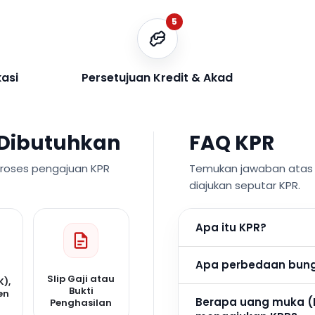
5
kasi
Persetujuan Kredit & Akad
Dibutuhkan
FAQ KPR
proses pengajuan KPR
Temukan jawaban atas p
diajukan seputar KPR.
Apa itu KPR?
Apa perbedaan bunga
Slip Gaji atau
K),
Bukti
en
Berapa uang muka (
Penghasilan
n