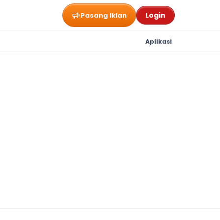
Login
Pasang Iklan
Aplikasi