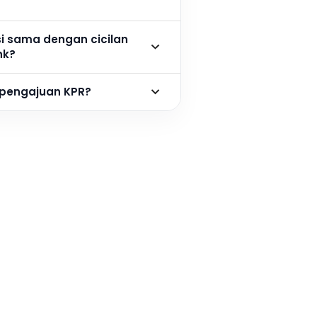
si sama dengan cicilan
nk?
 pengajuan KPR?