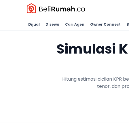
Dijual
Disewa
Cari Agen
Owner Connect
B
Simulasi 
Hitung estimasi cicilan KPR 
tenor, dan pr