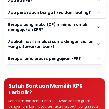
Apa itu KPR?
Apa perbedaan bunga fixed dan floating?
Berapa uang muka (DP) minimum untuk
mengajukan KPR?
Apakah hasil simulasi sama dengan cicilan
yang ditawarkan bank?
Berapa lama proses pengajuan KPR?
Butuh Bantuan Memilih KPR
Terbaik?
Konsultasikan kebutuhan KPR Anda secara gratis
dengan tim kami atau temukan properti yang sesuai