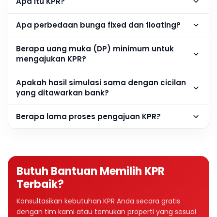
Apa itu KPR?
Apa perbedaan bunga fixed dan floating?
Berapa uang muka (DP) minimum untuk
mengajukan KPR?
Apakah hasil simulasi sama dengan cicilan
yang ditawarkan bank?
Berapa lama proses pengajuan KPR?
Butuh Bantuan Memilih KPR
Terbaik?
Konsultasikan kebutuhan KPR Anda secara gratis
dengan tim kami atau temukan properti yang sesuai