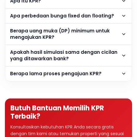
Apa itu KPR?
Apa perbedaan bunga fixed dan floating?
Berapa uang muka (DP) minimum untuk
mengajukan KPR?
Apakah hasil simulasi sama dengan cicilan
yang ditawarkan bank?
Berapa lama proses pengajuan KPR?
Butuh Bantuan Memilih KPR
Terbaik?
Konsultasikan kebutuhan KPR Anda secara gratis
dengan tim kami atau temukan properti yang sesuai