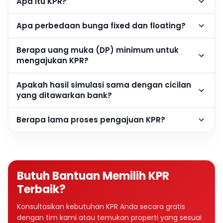
Apa itu KPR?
Apa perbedaan bunga fixed dan floating?
Berapa uang muka (DP) minimum untuk
mengajukan KPR?
Apakah hasil simulasi sama dengan cicilan
yang ditawarkan bank?
Berapa lama proses pengajuan KPR?
Butuh Bantuan Memilih KPR
Terbaik?
Konsultasikan kebutuhan KPR Anda secara gratis
dengan tim kami atau temukan properti yang sesuai