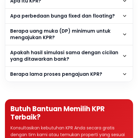
Apa itu KPR?
Apa perbedaan bunga fixed dan floating?
Berapa uang muka (DP) minimum untuk
mengajukan KPR?
Apakah hasil simulasi sama dengan cicilan
yang ditawarkan bank?
Berapa lama proses pengajuan KPR?
Butuh Bantuan Memilih KPR
Terbaik?
Konsultasikan kebutuhan KPR Anda secara gratis
dengan tim kami atau temukan properti yang sesuai